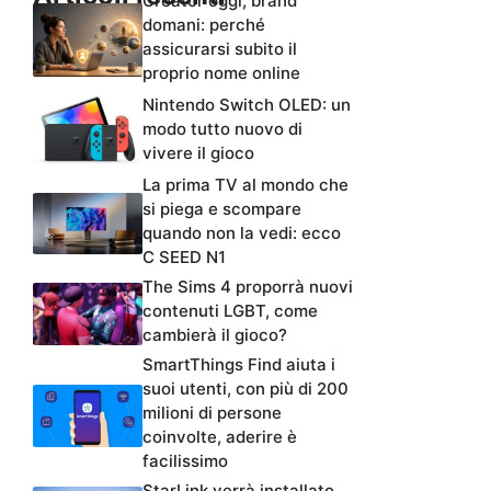
Creator oggi, brand
domani: perché
assicurarsi subito il
proprio nome online
Nintendo Switch OLED: un
modo tutto nuovo di
vivere il gioco
La prima TV al mondo che
si piega e scompare
quando non la vedi: ecco
C SEED N1
The Sims 4 proporrà nuovi
contenuti LGBT, come
cambierà il gioco?
SmartThings Find aiuta i
suoi utenti, con più di 200
milioni di persone
coinvolte, aderire è
facilissimo
StarLink verrà installato