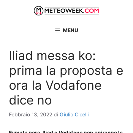
Vai
al
contenuto
MENU
Iliad messa ko:
prima la proposta e
ora la Vodafone
dice no
Febbraio 13, 2022
di
Giulio Cicelli
Fumata nera. Iliad e Vodafone non uniranno le