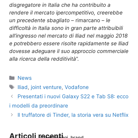
disgregatore in Italia che ha contribuito a
rendere il mercato ipercompetitivo, creerebbe
un precedente sbagliato
– rimarcano –
le
difficoltà in Italia sono in gran parte attribuibili
all’ingresso nel mercato di Iliad nel maggio 2018
e potrebbero essere risolte rapidamente se Iliad
dovesse adeguare il suo approccio commerciale
alla ricerca della redditività
”.
Categorie
News
Tag
Iliad
,
joint venture
,
Vodafone
Presentati i nuovi Galaxy S22 e Tab S8: ecco
i modelli da preordinare
Il truffatore di Tinder, la storia vera su Netflix
Articoli recenti
Creator oggi, brand