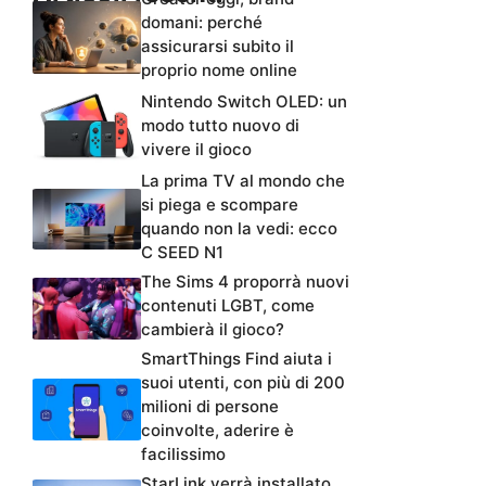
domani: perché
assicurarsi subito il
proprio nome online
Nintendo Switch OLED: un
modo tutto nuovo di
vivere il gioco
La prima TV al mondo che
si piega e scompare
quando non la vedi: ecco
C SEED N1
The Sims 4 proporrà nuovi
contenuti LGBT, come
cambierà il gioco?
SmartThings Find aiuta i
suoi utenti, con più di 200
milioni di persone
coinvolte, aderire è
facilissimo
StarLink verrà installato