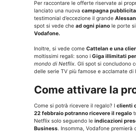
Per raccontare le offerte riservate ai prop
lanciato una nuova
campagna pubblicita
testimonial d’eccezione il grande
Alessan
spot si vede che
ad ogni piano
le porte s
Vodafone.
Inoltre, si vede come
Cattelan e una clie
moltissimi regali: sono i
Giga illimitati per
mondo di Netflix
. Gli spot si concludono 
delle serie TV più famose e acclamate di N
Come attivare la p
Come si potrà ricevere il regalo? I
clienti
22 febbraio potranno ricevere il regalo
t
Netflix solo seguendo le
indicazioni pre
Business
. Insomma, Vodafone premierà da