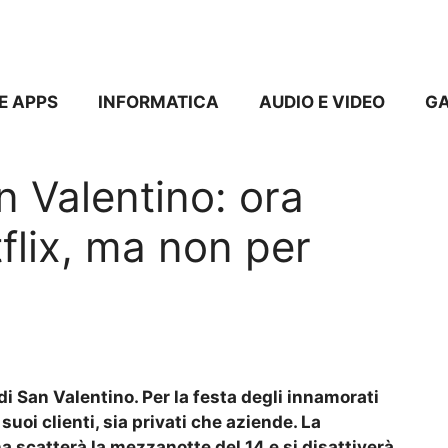
E APPS
INFORMATICA
AUDIO E VIDEO
G
 Valentino: ora
flix, ma non per
i San Valentino. Per la festa degli innamorati
 suoi clienti, sia privati che aziende. La
 scatterà la mezzanotte del 14 e si disattiverà