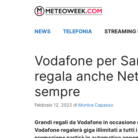
Vai
al
contenuto
NEWS
TELEFONIA
STREAMING 
Vodafone per San
regala anche Net
sempre
Febbraio 12, 2022
di
Monica Capasso
Grandi regali da Vodafone in occasione d
Vodafone regalerà giga illimitati a tutti i
promozione partirà in automatico appena