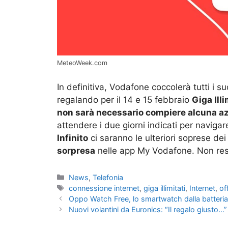
MeteoWeek.com
In definitiva, Vodafone coccolerà tutti i s
regalando per il 14 e 15 febbraio
Giga Illi
non sarà necessario compiere alcuna az
attendere i due giorni indicati per navigare 
Infinito
ci saranno le ulteriori soprese de
sorpresa
nelle app My Vodafone. Non rest
Categorie
News
,
Telefonia
Tag
connessione internet
,
giga illimitati
,
Internet
,
of
Oppo Watch Free, lo smartwatch dalla batteria p
Nuovi volantini da Euronics: “Il regalo giusto