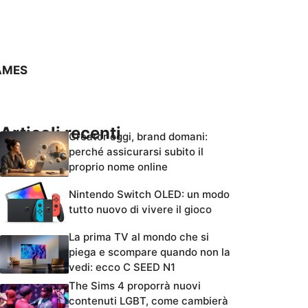
AMES
Articoli recenti
Creator oggi, brand domani:
perché assicurarsi subito il
proprio nome online
Nintendo Switch OLED: un modo
tutto nuovo di vivere il gioco
La prima TV al mondo che si
piega e scompare quando non la
vedi: ecco C SEED N1
The Sims 4 proporrà nuovi
contenuti LGBT, come cambierà