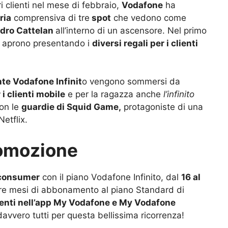
ri clienti nel mese di febbraio,
Vodafone
ha
ria
comprensiva di tre
spot
che vedono come
dro Cattelan
all’interno di un ascensore. Nel primo
i aprono presentando i
diversi regali per i clienti
nte Vodafone Infinit
o vengono sommersi da
 i clienti mobile
e per la ragazza anche
l’infinito
con le
guardie di Squid Game,
protagoniste di una
etflix.
romozione
 consumer
con il piano Vodafone Infinito, dal
16 al
re mesi di abbonamento al piano Standard di
senti nell’app My Vodafone e My Vodafone
vvero tutti per questa bellissima ricorrenza!