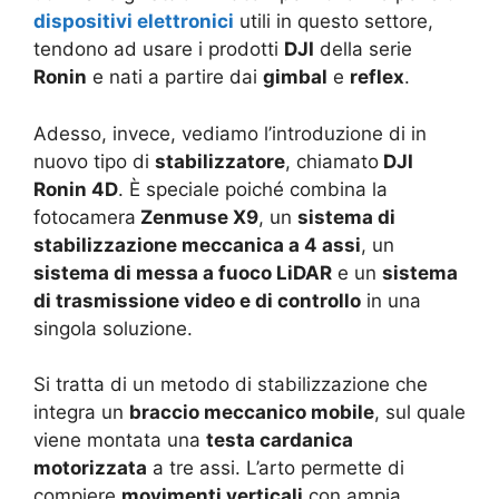
dispositivi elettronici
utili in questo settore,
tendono ad usare i prodotti
DJI
della serie
Ronin
e nati a partire dai
gimbal
e
reflex
.
Adesso, invece, vediamo l’introduzione di in
nuovo tipo di
stabilizzatore
, chiamato
DJI
Ronin 4D
. È speciale poiché combina la
fotocamera
Zenmuse X9
, un
sistema di
stabilizzazione meccanica a 4 assi
, un
sistema di messa a fuoco LiDAR
e un
sistema
di trasmissione video e di controllo
in una
singola soluzione.
Si tratta di un metodo di stabilizzazione che
integra un
braccio meccanico mobile
, sul quale
viene montata una
testa cardanica
motorizzata
a tre assi. L’arto permette di
compiere
movimenti verticali
con ampia