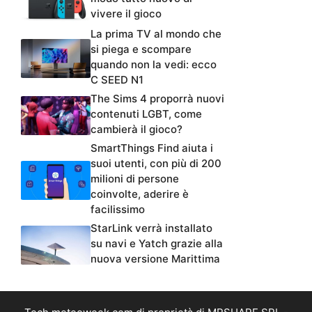
vivere il gioco
La prima TV al mondo che
si piega e scompare
quando non la vedi: ecco
C SEED N1
The Sims 4 proporrà nuovi
contenuti LGBT, come
cambierà il gioco?
SmartThings Find aiuta i
suoi utenti, con più di 200
milioni di persone
coinvolte, aderire è
facilissimo
StarLink verrà installato
su navi e Yatch grazie alla
nuova versione Marittima