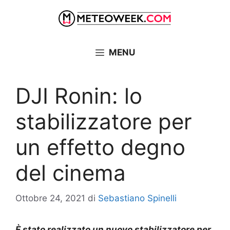
Vai
al
contenuto
MENU
DJI Ronin: lo
stabilizzatore per
un effetto degno
del cinema
Ottobre 24, 2021
di
Sebastiano Spinelli
È stato realizzato un nuovo stabilizzatore per