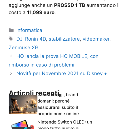
aggiunge anche un
PROSSD 1 TB
aumentando il
costo a
11,099 euro
.
Categorie
Informatica
Tag
DJI Ronin 4D
,
stabilizzatore
,
videomaker
,
Zenmuse X9
HO lancia la prova HO MOBILE, con
rimborso in caso di problemi
Novità per Novembre 2021 su Disney +
Articoli recenti
Creator oggi, brand
domani: perché
assicurarsi subito il
proprio nome online
Nintendo Switch OLED: un
modo tutto nuovo di