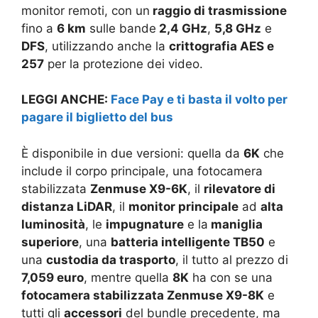
monitor remoti, con un
raggio di trasmissione
fino a
6 km
sulle bande
2,4 GHz
,
5,8 GHz
e
DFS
, utilizzando anche la
crittografia AES e
257
per la protezione dei video.
LEGGI ANCHE:
Face Pay e ti basta il volto per
pagare il biglietto del bus
È disponibile in due versioni: quella da
6K
che
include il corpo principale, una fotocamera
stabilizzata
Zenmuse X9-6K
, il
rilevatore di
distanza LiDAR
, il
monitor principale
ad
alta
luminosità
, le
impugnature
e la
maniglia
superiore
, una
batteria intelligente TB50
e
una
custodia da trasporto
, il tutto al prezzo di
7,059 euro
, mentre quella
8K
ha con se una
fotocamera stabilizzata Zenmuse X9-8K
e
tutti gli
accessori
del bundle precedente, ma