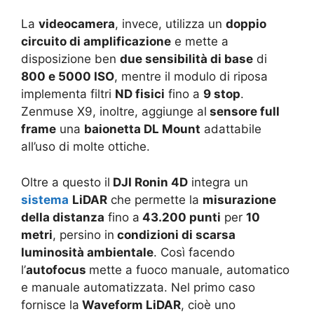
La
videocamera
, invece, utilizza un
doppio
circuito di amplificazione
e mette a
disposizione ben
due sensibilità di base
di
800 e 5000 ISO
, mentre il modulo di riposa
implementa filtri
ND fisici
fino a
9 stop
.
Zenmuse X9, inoltre, aggiunge al
sensore full
frame
una
baionetta DL Mount
adattabile
all’uso di molte ottiche.
Oltre a questo il
DJI Ronin 4D
integra un
sistema
LiDAR
che permette la
misurazione
della distanza
fino a
43.200 punti
per
10
metri
, persino in
condizioni di scarsa
luminosità ambientale
. Così facendo
l’
autofocus
mette a fuoco manuale, automatico
e manuale automatizzata. Nel primo caso
fornisce la
Waveform LiDAR
, cioè uno