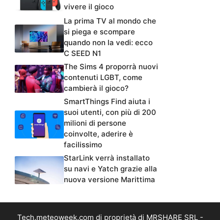
vivere il gioco
La prima TV al mondo che
si piega e scompare
quando non la vedi: ecco
C SEED N1
The Sims 4 proporrà nuovi
contenuti LGBT, come
cambierà il gioco?
SmartThings Find aiuta i
suoi utenti, con più di 200
milioni di persone
coinvolte, aderire è
facilissimo
StarLink verrà installato
su navi e Yatch grazie alla
nuova versione Marittima
Tech.meteoweek.com di proprietà di MRSHARE SRL -