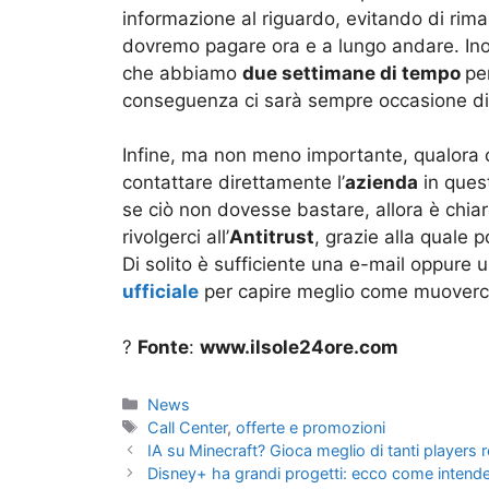
informazione al riguardo, evitando di rima
dovremo pagare ora e a lungo andare. Ino
che abbiamo
due settimane di tempo
pe
conseguenza ci sarà sempre occasione di r
Infine, ma non meno importante, qualora 
contattare direttamente l’
azienda
in quest
se ciò non dovesse bastare, allora è chiar
rivolgerci all’
A
ntitrust
, grazie alla quale 
Di solito è sufficiente una e-mail oppure 
ufficiale
per capire meglio come muoverc
?
Fonte
:
www.ilsole24ore.com
Categorie
News
Tag
Call Center
,
offerte e promozioni
IA su Minecraft? Gioca meglio di tanti players 
Disney+ ha grandi progetti: ecco come intende c