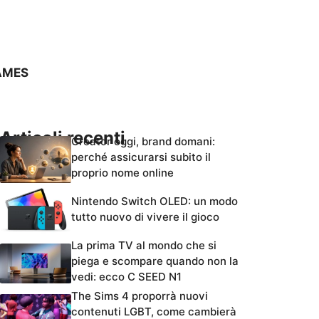
AMES
Articoli recenti
Creator oggi, brand domani:
perché assicurarsi subito il
proprio nome online
Nintendo Switch OLED: un modo
tutto nuovo di vivere il gioco
La prima TV al mondo che si
piega e scompare quando non la
vedi: ecco C SEED N1
The Sims 4 proporrà nuovi
contenuti LGBT, come cambierà