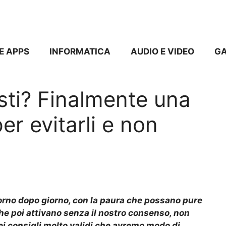
E APPS
INFORMATICA
AUDIO E VIDEO
G
sti? Finalmente una
er evitarli e non
orno dopo giorno, con la paura che possano pure
he poi attivano senza il nostro consenso, non
i consigli molto validi che avremo modo di