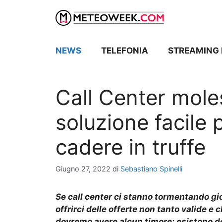
Vai
al
contenuto
NEWS
TELEFONIA
STREAMING 
Call Center mole
soluzione facile p
cadere in truffe
Giugno 27, 2022
di
Sebastiano Spinelli
S
e
call center ci stanno tormentando gi
offrirci delle offerte non tanto valide
e c
dovremo avere alcun timore: esistono de