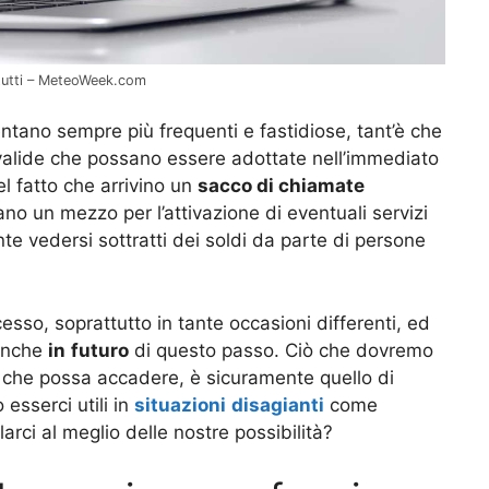
 tutti – MeteoWeek.com
ntano sempre più frequenti e fastidiose, tant’è che
 valide che possano essere adottate nell’immediato
el fatto che arrivino un
sacco di chiamate
ano un mezzo per l’attivazione di eventuali servizi
te vedersi sottratti dei soldi da parte di persone
esso, soprattutto in tante occasioni differenti, ed
 anche
in
futuro
di questo passo. Ciò che dovremo
re che possa accadere, è sicuramente quello di
esserci utili in
situazioni
disagianti
come
rci al meglio delle nostre possibilità?