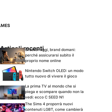
AMES
Articoli recenti
Creator oggi, brand domani:
perché assicurarsi subito il
proprio nome online
Nintendo Switch OLED: un modo
tutto nuovo di vivere il gioco
La prima TV al mondo che si
piega e scompare quando non la
vedi: ecco C SEED N1
The Sims 4 proporrà nuovi
contenuti LGBT, come cambierà