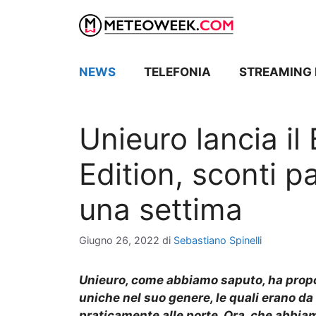
Vai
al
contenuto
NEWS
TELEFONIA
STREAMING 
Unieuro lancia i
Edition, sconti 
una settima
Giugno 26, 2022
di
Sebastiano Spinelli
Unieuro
, come abbiamo saputo, ha prop
uniche nel suo genere, le quali erano da
praticamente alle porte.
Ora
, che abbiam