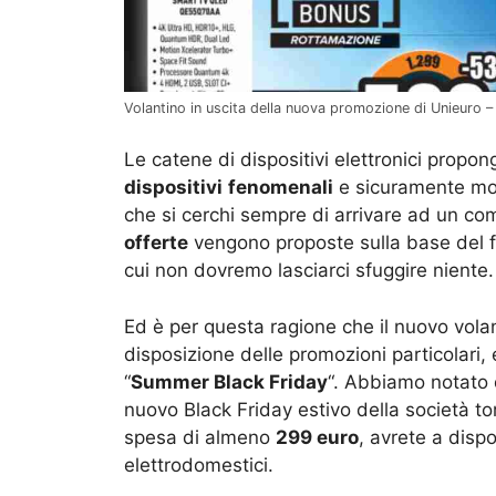
Volantino in uscita della nuova promozione di Unieuro
Le catene di dispositivi elettronici prop
dispositivi
fenomenali
e sicuramente molt
che si cerchi sempre di arrivare ad un comp
offerte
vengono proposte sulla base del fa
cui non dovremo lasciarci sfuggire niente.
Ed è per questa ragione che il nuovo vola
disposizione delle promozioni particolar
“
Summer Black Friday
“. Abbiamo notato d
nuovo Black Friday estivo della società tor
spesa di almeno
299 euro
, avrete a disp
elettrodomestici.