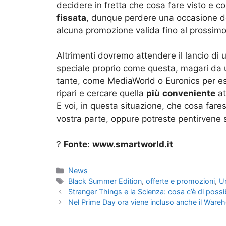
decidere in fretta che cosa fare visto e c
fissata
, dunque perdere una occasione de
alcuna promozione valida fino al prossimo
Altrimenti dovremo attendere il lancio di u
speciale proprio come questa, magari da un
tante, come MediaWorld o Euronics per es
ripari e cercare quella
più
conveniente
at
E voi, in questa situazione, che cosa fares
vostra parte, oppure potreste pentirvene 
?
Fonte
:
www.smartworld.it
Categorie
News
Tag
Black Summer Edition
,
offerte e promozioni
,
U
Stranger Things e la Scienza: cosa c’è di possi
Nel Prime Day ora viene incluso anche il Wareho