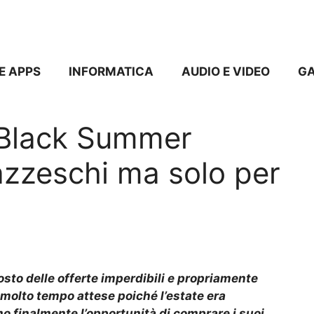
E APPS
INFORMATICA
AUDIO E VIDEO
G
l Black Summer
pazzeschi ma solo per
osto
delle offerte imperdibili e
propriamente
 molto tempo attese poiché l’estate era
o finalmente l’opportunità di comprare i suoi