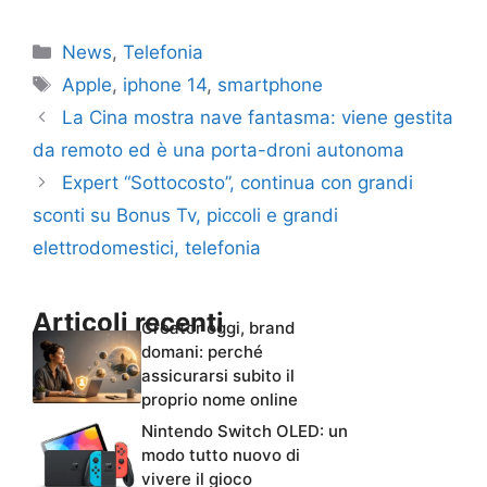
Categorie
News
,
Telefonia
Tag
Apple
,
iphone 14
,
smartphone
La Cina mostra nave fantasma: viene gestita
da remoto ed è una porta-droni autonoma
Expert “Sottocosto”, continua con grandi
sconti su Bonus Tv, piccoli e grandi
elettrodomestici, telefonia
Articoli recenti
Creator oggi, brand
domani: perché
assicurarsi subito il
proprio nome online
Nintendo Switch OLED: un
modo tutto nuovo di
vivere il gioco