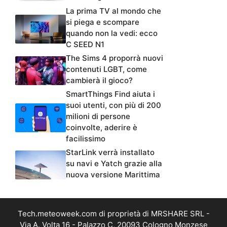
La prima TV al mondo che
si piega e scompare
quando non la vedi: ecco
C SEED N1
The Sims 4 proporrà nuovi
contenuti LGBT, come
cambierà il gioco?
SmartThings Find aiuta i
suoi utenti, con più di 200
milioni di persone
coinvolte, aderire è
facilissimo
StarLink verrà installato
su navi e Yatch grazie alla
nuova versione Marittima
Tech.meteoweek.com di proprietà di MRSHARE SRL -
Via A. Volta 16 - Palazzo C, 20093 Cologno Monzese